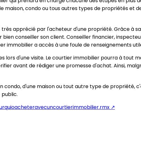
ilier qui prendra en charge chacune des étapes en plus de 
 maison, condo ou tous autres types de propriétés et de la
t très apprécié par l'acheteur d'une propriété. Grâce à s
ien conseiller son client. Conseiller financier, inspecteu
rtier immobilier a accès à une foule de renseignements util
les lors d'une visite. Le courtier immobilier pourra à tout
rifier avant de rédiger une promesse d'achat. Ainsi, malgr
un condo, d'une maison ou tout autre type de propriété, c'
 public.
rquioacheteravecuncourtierimmobilier.rmx
↗