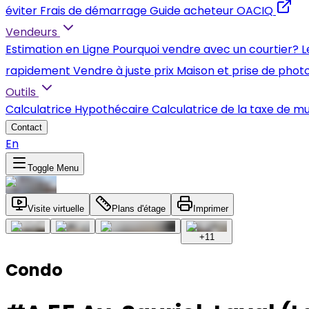
éviter
Frais de démarrage
Guide acheteur OACIQ
Vendeurs
Estimation en Ligne
Pourquoi vendre avec un courtier?
L
rapidement
Vendre à juste prix
Maison et prise de phot
Outils
Calculatrice Hypothécaire
Calculatrice de la taxe de m
Contact
En
Toggle Menu
Visite virtuelle
Plans d'étage
Imprimer
+
11
Condo