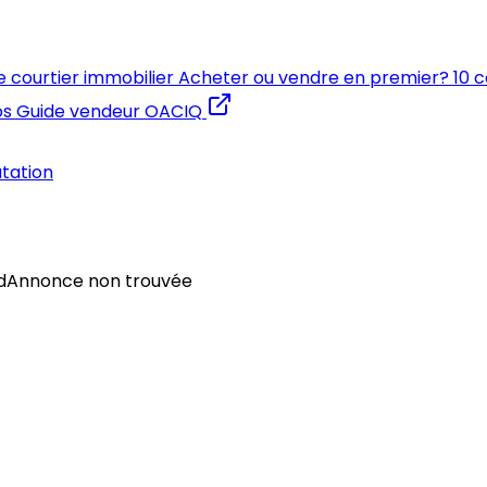
e courtier immobilier
Acheter ou vendre en premier?
10 
os
Guide vendeur OACIQ
utation
d
Annonce non trouvée